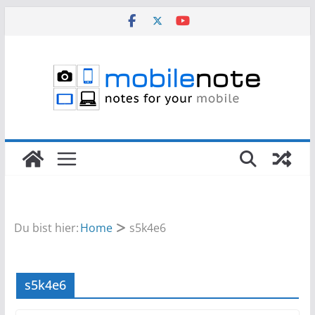
Zum
Inhalt
springen
Du bist hier:
Home
s5k4e6
s5k4e6