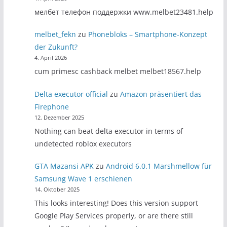
мелбет телефон поддержки www.melbet23481.help
melbet_fekn
zu
Phonebloks – Smartphone-Konzept
der Zukunft?
4. April 2026
cum primesc cashback melbet melbet18567.help
Delta executor official
zu
Amazon präsentiert das
Firephone
12. Dezember 2025
Nothing can beat delta executor in terms of
undetected roblox executors
GTA Mazansi APK
zu
Android 6.0.1 Marshmellow für
Samsung Wave 1 erschienen
14. Oktober 2025
This looks interesting! Does this version support
Google Play Services properly, or are there still