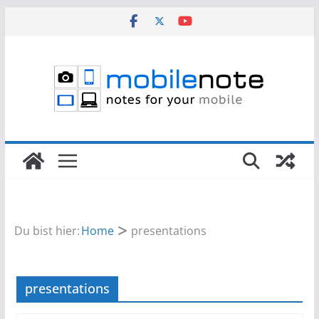
Zum
Inhalt
springen
Du bist hier:
Home
presentations
presentations