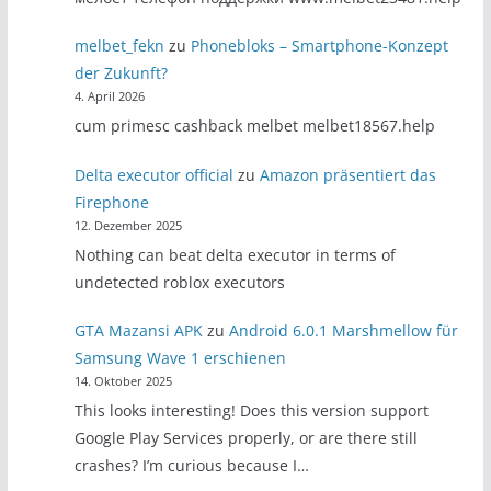
melbet_fekn
zu
Phonebloks – Smartphone-Konzept
der Zukunft?
4. April 2026
cum primesc cashback melbet melbet18567.help
Delta executor official
zu
Amazon präsentiert das
Firephone
12. Dezember 2025
Nothing can beat delta executor in terms of
undetected roblox executors
GTA Mazansi APK
zu
Android 6.0.1 Marshmellow für
Samsung Wave 1 erschienen
14. Oktober 2025
This looks interesting! Does this version support
Google Play Services properly, or are there still
crashes? I’m curious because I…