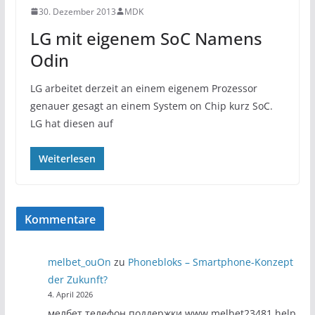
30. Dezember 2013
MDK
LG mit eigenem SoC Namens
Odin
LG arbeitet derzeit an einem eigenem Prozessor
genauer gesagt an einem System on Chip kurz SoC.
LG hat diesen auf
Weiterlesen
Kommentare
melbet_ouOn
zu
Phonebloks – Smartphone-Konzept
der Zukunft?
4. April 2026
мелбет телефон поддержки www.melbet23481.help