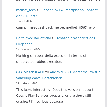
melbet_fekn
zu
Phonebloks – Smartphone-Konzept
der Zukunft?
4. April 2026
cum primesc cashback melbet melbet18567.help
Delta executor official
zu
Amazon präsentiert das
Firephone
12. Dezember 2025
Nothing can beat delta executor in terms of
undetected roblox executors
GTA Mazansi APK
zu
Android 6.0.1 Marshmellow für
Samsung Wave 1 erschienen
14. Oktober 2025
This looks interesting! Does this version support
Google Play Services properly, or are there still
crashes? I’m curious because I…