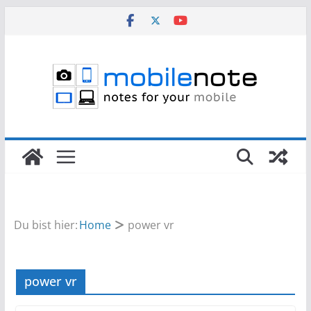
Zum
Inhalt
springen
Du bist hier:
Home
power vr
power vr