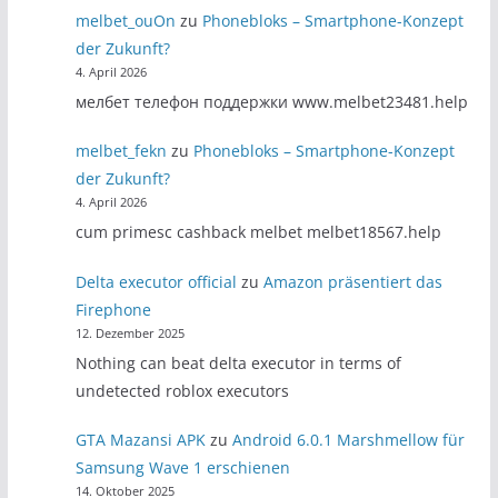
melbet_ouOn
zu
Phonebloks – Smartphone-Konzept
der Zukunft?
4. April 2026
мелбет телефон поддержки www.melbet23481.help
melbet_fekn
zu
Phonebloks – Smartphone-Konzept
der Zukunft?
4. April 2026
cum primesc cashback melbet melbet18567.help
Delta executor official
zu
Amazon präsentiert das
Firephone
12. Dezember 2025
Nothing can beat delta executor in terms of
undetected roblox executors
GTA Mazansi APK
zu
Android 6.0.1 Marshmellow für
Samsung Wave 1 erschienen
14. Oktober 2025