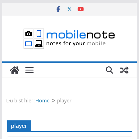
Zum
Inhalt
springen
Du bist hier:
Home
player
player