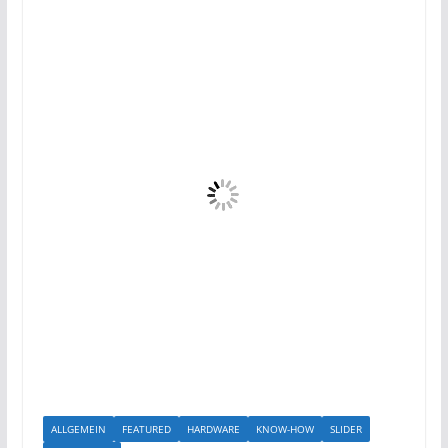
ALLGEMEIN
FEATURED
HARDWARE
KNOW-HOW
SLIDER