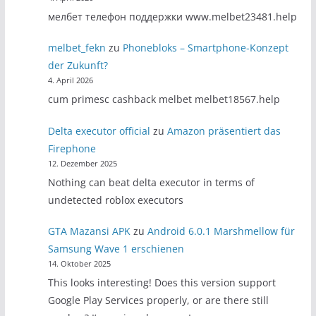
мелбет телефон поддержки www.melbet23481.help
melbet_fekn
zu
Phonebloks – Smartphone-Konzept
der Zukunft?
4. April 2026
cum primesc cashback melbet melbet18567.help
Delta executor official
zu
Amazon präsentiert das
Firephone
12. Dezember 2025
Nothing can beat delta executor in terms of
undetected roblox executors
GTA Mazansi APK
zu
Android 6.0.1 Marshmellow für
Samsung Wave 1 erschienen
14. Oktober 2025
This looks interesting! Does this version support
Google Play Services properly, or are there still