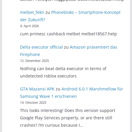
melbet_fekn
zu
Phonebloks – Smartphone-Konzept
der Zukunft?
4. April 2026
cum primesc cashback melbet melbet18567.help
Delta executor official
zu
Amazon präsentiert das
Firephone
12. Dezember 2025
Nothing can beat delta executor in terms of
undetected roblox executors
GTA Mazansi APK
zu
Android 6.0.1 Marshmellow für
Samsung Wave 1 erschienen
14. Oktober 2025
This looks interesting! Does this version support
Google Play Services properly, or are there still
crashes? I’m curious because I…