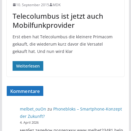
10. September 2015
MDK
Telecolumbus ist jetzt auch
Mobilfunkprovider
Erst eben hat Telecolumbus die kleinere Primacom
gekauft, die wiederum kurz davor die Versatel
gekauft hat. Und nun wird klar
Weiterlesen
Kommentare
melbet_ouOn
zu
Phonebloks – Smartphone-Konzept
der Zukunft?
4. April 2026
мелбет телефон поддержки www.melbet23481.help