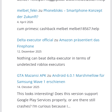
melbet_fekn
zu
Phonebloks – Smartphone-Konzept
der Zukunft?
4. April 2026
cum primesc cashback melbet melbet18567.help
Delta executor official
zu
Amazon präsentiert das
Firephone
12. Dezember 2025
Nothing can beat delta executor in terms of
undetected roblox executors
GTA Mazansi APK
zu
Android 6.0.1 Marshmellow für
Samsung Wave 1 erschienen
14. Oktober 2025
This looks interesting! Does this version support
Google Play Services properly, or are there still
crashes? I’m curious because I…