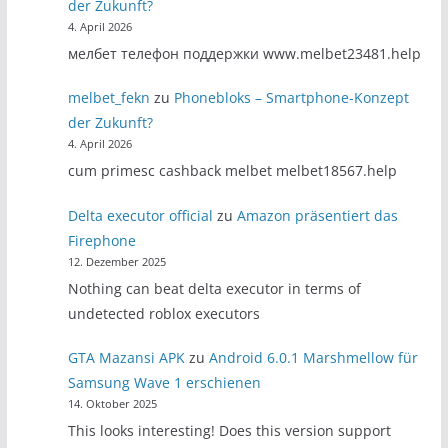
der Zukunft?
4. April 2026
мелбет телефон поддержки www.melbet23481.help
melbet_fekn
zu
Phonebloks – Smartphone-Konzept
der Zukunft?
4. April 2026
cum primesc cashback melbet melbet18567.help
Delta executor official
zu
Amazon präsentiert das
Firephone
12. Dezember 2025
Nothing can beat delta executor in terms of
undetected roblox executors
GTA Mazansi APK
zu
Android 6.0.1 Marshmellow für
Samsung Wave 1 erschienen
14. Oktober 2025
This looks interesting! Does this version support