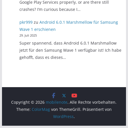
Google Play Services properly, or are there still
crashes? I’m curious because I…
pkr999
zu
Android 6.0.1 Marshmellow für Samsung
Wave 1 erschienen
29. Juli 2025
Super spannend, dass Android 6.0.1 Marshmallow
jetzt für den Samsung Wave 1 verfügbar ist! Ich habe
gehofft, dass es dieses…
Copyright © 2026
mobilenote
. Alle Rechte vorbehalten.
Theme:
ColorMag
von ThemeGrill. Präsentiert von
WordPress
.