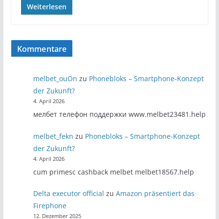
Weiterlesen
Kommentare
melbet_ouOn
zu
Phonebloks – Smartphone-Konzept
der Zukunft?
4. April 2026
мелбет телефон поддержки www.melbet23481.help
melbet_fekn
zu
Phonebloks – Smartphone-Konzept
der Zukunft?
4. April 2026
cum primesc cashback melbet melbet18567.help
Delta executor official
zu
Amazon präsentiert das
Firephone
12. Dezember 2025