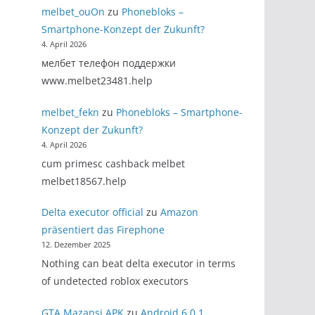
melbet_ouOn
zu
Phonebloks –
Smartphone-Konzept der Zukunft?
4. April 2026
мелбет телефон поддержки
www.melbet23481.help
melbet_fekn
zu
Phonebloks – Smartphone-
Konzept der Zukunft?
4. April 2026
cum primesc cashback melbet
melbet18567.help
Delta executor official
zu
Amazon
präsentiert das Firephone
12. Dezember 2025
Nothing can beat delta executor in terms
of undetected roblox executors
GTA Mazansi APK
zu
Android 6.0.1