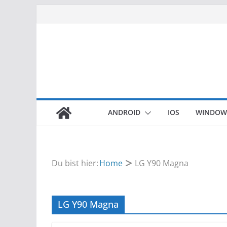
Zum
Inhalt
springen
ANDROID
IOS
WINDOW
Du bist hier:
Home
LG Y90 Magna
LG Y90 Magna