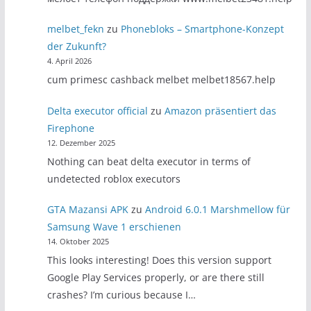
melbet_fekn
zu
Phonebloks – Smartphone-Konzept
der Zukunft?
4. April 2026
cum primesc cashback melbet melbet18567.help
Delta executor official
zu
Amazon präsentiert das
Firephone
12. Dezember 2025
Nothing can beat delta executor in terms of
undetected roblox executors
GTA Mazansi APK
zu
Android 6.0.1 Marshmellow für
Samsung Wave 1 erschienen
14. Oktober 2025
This looks interesting! Does this version support
Google Play Services properly, or are there still
crashes? I’m curious because I…