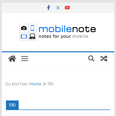
Zum
Inhalt
springen
Du bist hier:
Home
l90
l90