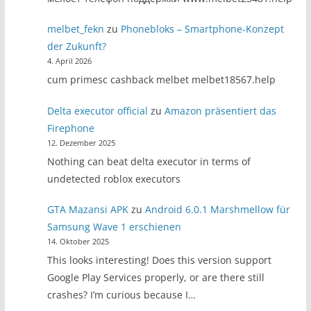
melbet_fekn
zu
Phonebloks – Smartphone-Konzept
der Zukunft?
4. April 2026
cum primesc cashback melbet melbet18567.help
Delta executor official
zu
Amazon präsentiert das
Firephone
12. Dezember 2025
Nothing can beat delta executor in terms of
undetected roblox executors
GTA Mazansi APK
zu
Android 6.0.1 Marshmellow für
Samsung Wave 1 erschienen
14. Oktober 2025
This looks interesting! Does this version support
Google Play Services properly, or are there still
crashes? I’m curious because I…