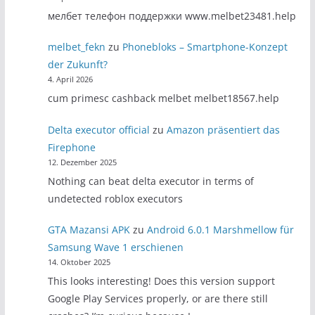
мелбет телефон поддержки www.melbet23481.help
melbet_fekn
zu
Phonebloks – Smartphone-Konzept
der Zukunft?
4. April 2026
cum primesc cashback melbet melbet18567.help
Delta executor official
zu
Amazon präsentiert das
Firephone
12. Dezember 2025
Nothing can beat delta executor in terms of
undetected roblox executors
GTA Mazansi APK
zu
Android 6.0.1 Marshmellow für
Samsung Wave 1 erschienen
14. Oktober 2025
This looks interesting! Does this version support
Google Play Services properly, or are there still