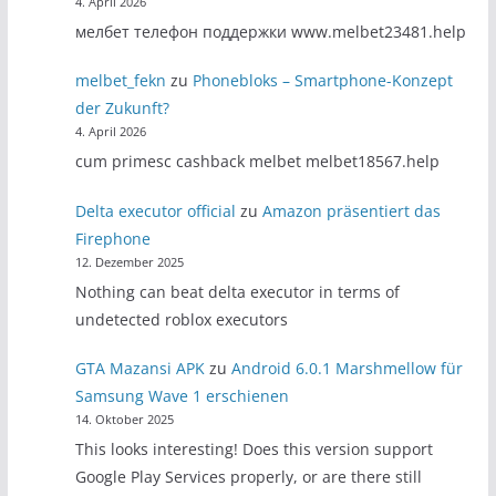
4. April 2026
мелбет телефон поддержки www.melbet23481.help
melbet_fekn
zu
Phonebloks – Smartphone-Konzept
der Zukunft?
4. April 2026
cum primesc cashback melbet melbet18567.help
Delta executor official
zu
Amazon präsentiert das
Firephone
12. Dezember 2025
Nothing can beat delta executor in terms of
undetected roblox executors
GTA Mazansi APK
zu
Android 6.0.1 Marshmellow für
Samsung Wave 1 erschienen
14. Oktober 2025
This looks interesting! Does this version support
Google Play Services properly, or are there still