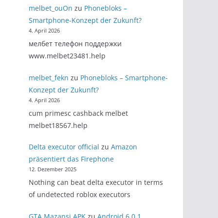
melbet_ouOn
zu
Phonebloks –
Smartphone-Konzept der Zukunft?
4. April 2026
мелбет телефон поддержки
www.melbet23481.help
melbet_fekn
zu
Phonebloks – Smartphone-
Konzept der Zukunft?
4. April 2026
cum primesc cashback melbet
melbet18567.help
Delta executor official
zu
Amazon
präsentiert das Firephone
12. Dezember 2025
Nothing can beat delta executor in terms
of undetected roblox executors
GTA Mazansi APK
zu
Android 6.0.1