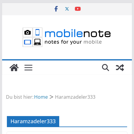
Zum
Inhalt
springen
Du bist hier:
Home
Haramzadeler333
Haramzadeler333