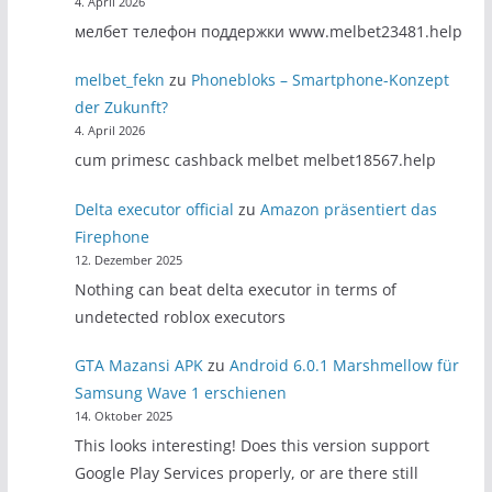
4. April 2026
мелбет телефон поддержки www.melbet23481.help
melbet_fekn
zu
Phonebloks – Smartphone-Konzept
der Zukunft?
4. April 2026
cum primesc cashback melbet melbet18567.help
Delta executor official
zu
Amazon präsentiert das
Firephone
12. Dezember 2025
Nothing can beat delta executor in terms of
undetected roblox executors
GTA Mazansi APK
zu
Android 6.0.1 Marshmellow für
Samsung Wave 1 erschienen
14. Oktober 2025
This looks interesting! Does this version support
Google Play Services properly, or are there still