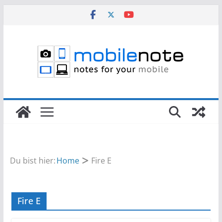
Zum
Inhalt
springen
Du bist hier:
Home
Fire E
Fire E