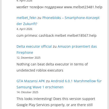
4. April 2026
мелбет телефон поддержки www.melbet23481.help
melbet_fekn
zu
Phonebloks – Smartphone-Konzept
der Zukunft?
4. April 2026
cum primesc cashback melbet melbet18567.help
Delta executor official
zu
Amazon präsentiert das
Firephone
12. Dezember 2025
Nothing can beat delta executor in terms of
undetected roblox executors
GTA Mazansi APK
zu
Android 6.0.1 Marshmellow für
Samsung Wave 1 erschienen
14. Oktober 2025
This looks interesting! Does this version support
Google Play Services properly, or are there still