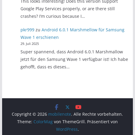
This looks interesting! Does this version support
Google Play Services properly, or are there still
crashes? I’m curious because I…
pkr999
zu
Android 6.0.1 Marshmellow für Samsung
Wave 1 erschienen
29. Juli 2025
Super spannend, dass Android 6.0.1 Marshmallow
jetzt für den Samsung Wave 1 verfügbar ist! Ich habe
gehofft, dass es dieses…
Copyright © 2026
mobilenote
. Alle Rechte vorbehalten.
Theme:
ColorMag
von ThemeGrill. Präsentiert von
WordPress
.