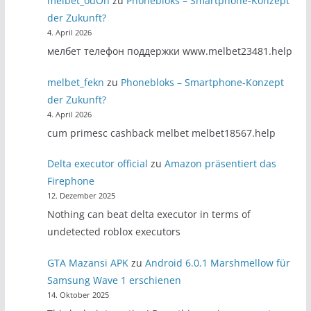
melbet_ouOn
zu
Phonebloks – Smartphone-Konzept
der Zukunft?
4. April 2026
мелбет телефон поддержки www.melbet23481.help
melbet_fekn
zu
Phonebloks – Smartphone-Konzept
der Zukunft?
4. April 2026
cum primesc cashback melbet melbet18567.help
Delta executor official
zu
Amazon präsentiert das
Firephone
12. Dezember 2025
Nothing can beat delta executor in terms of
undetected roblox executors
GTA Mazansi APK
zu
Android 6.0.1 Marshmellow für
Samsung Wave 1 erschienen
14. Oktober 2025