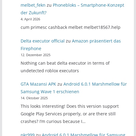
melbet_fekn
zu
Phonebloks – Smartphone-Konzept
der Zukunft?
4. April 2026
cum primesc cashback melbet melbet18567.help
Delta executor official
zu
Amazon präsentiert das
Firephone
12. Dezember 2025
Nothing can beat delta executor in terms of
undetected roblox executors
GTA Mazansi APK
zu
Android 6.0.1 Marshmellow für
Samsung Wave 1 erschienen
14. Oktober 2025
This looks interesting! Does this version support
Google Play Services properly, or are there still
crashes? I’m curious because I…
pkr999
zu
Android 6.0.1 Marshmellow für Samsung