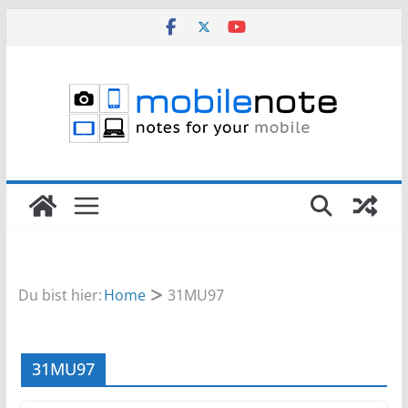
Zum
Inhalt
springen
Du bist hier:
Home
31MU97
31MU97