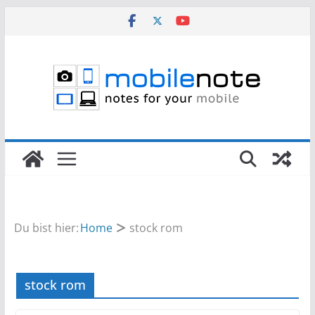
Zum
Inhalt
springen
Du bist hier:
Home
stock rom
stock rom