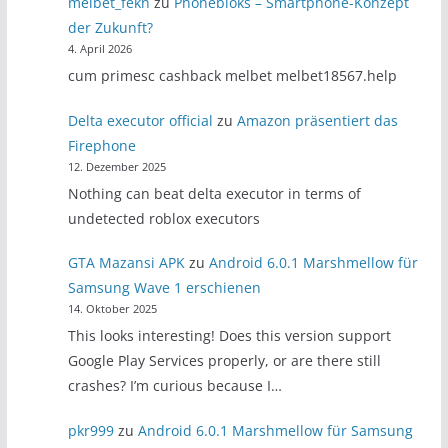
melbet_fekn
zu
Phonebloks – Smartphone-Konzept
der Zukunft?
4. April 2026
cum primesc cashback melbet melbet18567.help
Delta executor official
zu
Amazon präsentiert das
Firephone
12. Dezember 2025
Nothing can beat delta executor in terms of
undetected roblox executors
GTA Mazansi APK
zu
Android 6.0.1 Marshmellow für
Samsung Wave 1 erschienen
14. Oktober 2025
This looks interesting! Does this version support
Google Play Services properly, or are there still
crashes? I’m curious because I…
pkr999
zu
Android 6.0.1 Marshmellow für Samsung